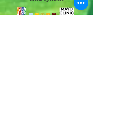
Med City Art Festival
1101 7th Ave SW. Rochester, MN
The event is at Peace Plaza
1st Ave SW & 1st St SW (Street Level),
Rochester, MN, United States, 55901
Please email
info@MedCityArtsFestival.org
or use our text line:
507-250-3556