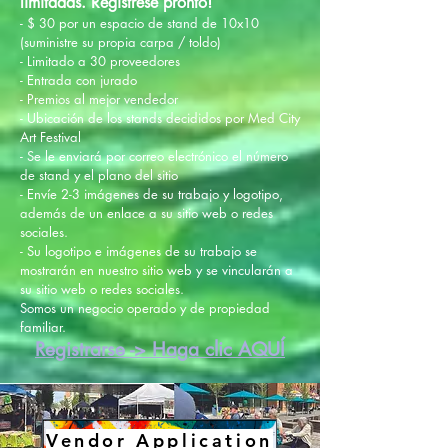
limitadas. Regístrese pronto!
- $ 30 por un espacio de stand de 10x10
(suministre su propia carpa / toldo)
- Limitado a 30 proveedores
- Entrada con jurado
- Premios al mejor vendedor
- Ubicación de los stands decididos por Med City
Art Festival
- Se le enviará por correo electrónico el número
de stand y el plano del sitio
- Envíe 2-3 imágenes de su trabajo y logotipo,
además de un enlace a su sitio web o redes
sociales.
- Su logotipo e imágenes de su trabajo se
mostrarán en nuestro sitio web y se vincularán a
su sitio web o redes sociales.
Somos un negocio operado y de propiedad
familiar.
Registrarse -> Haga clic AQUÍ
Vendor Application