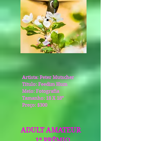
Artista: Peter Mutscher
Título: Feedim Hum
Meio: Fotografia
Tamanho: 18 X 18”
Preço: $300
ADULT AMATEUR
1º PRÊMIO