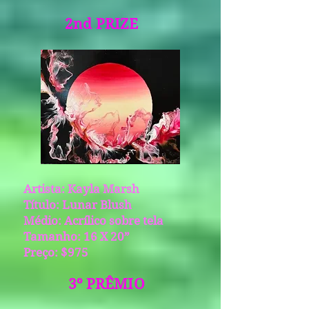
2nd PRIZE
Artista: Kayla Marsh
Título: Lunar Blush
Médio: Acrílico sobre tela
Tamanho: 16 X 20”
Preço: $975
3º PRÊMIO