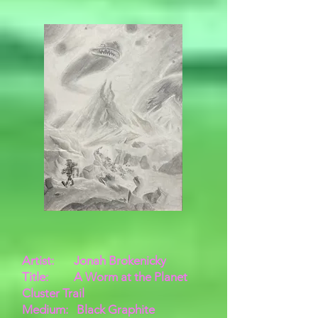
Artist: Jonah Brokenicky
Title: A Worm at the Planet
Cluster Trail
Medium: Black Graphite