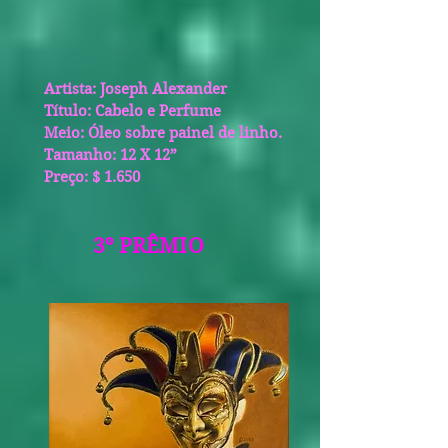
Artista: Joseph Alexander
Título: Cabelo e Perfume
Meio: Óleo sobre painel de linho.
Tamanho: 12 X 12”
Preço: $ 1.650
3º PRÊMIO