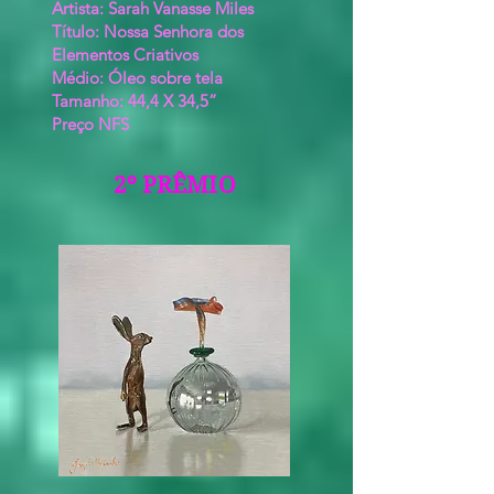
Artista: Sarah Vanasse Miles
Título: Nossa Senhora dos
Elementos Criativos
Médio: Óleo sobre tela
Tamanho: 44,4 X 34,5”
Preço NFS
2º PRÊMIO