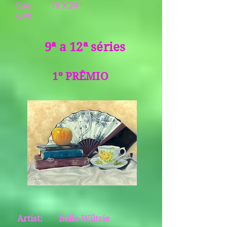
Size: 18 X 24”
NFS
9ª a 12ª séries
1º PRÊMIO
Artist: Bella Wiltsie