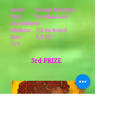
Artist: Amalia Sivertson
Title: Porcelain and
Candelabras
Medium: Oil on Board
Size: 9 X 12”
NFS
3rd PRIZE