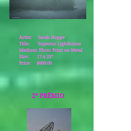
Artist: Sarah Hoppe
Title: Superior Lighthouse
Medium: Photo Print on Metal
Size: 17 x 25”
Price: $600.00
2º PRÊMIO