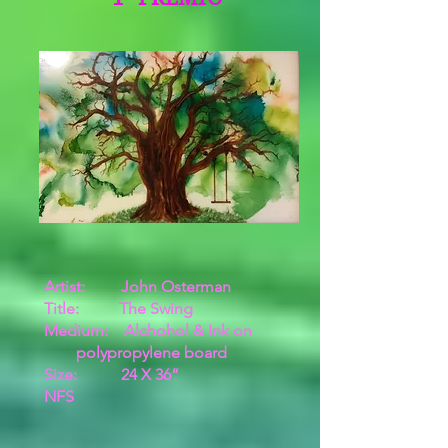
Artist: John Osterman
Title: The Swing
Medium: Alchohol & Ink on
polypropylene board
Size: 24 X 36”
NFS