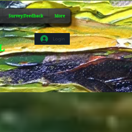
Survey/Feedback
More
Login
AL