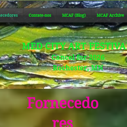
ecedores
Contate-nos
MCAF (Blog)
MCAF Archive
MED CITY ART FESTIV
Cancel for 2026
Rochester, MN
Fornecedo
res