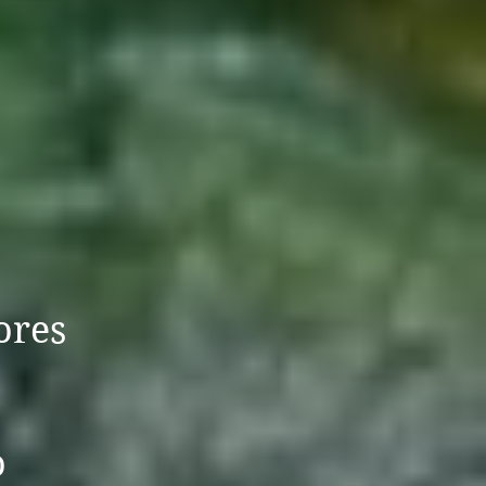
ores
o